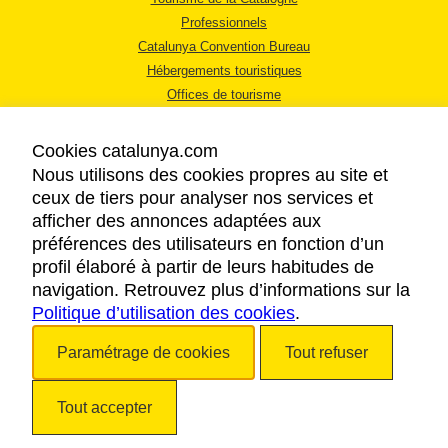
Professionnels
Catalunya Convention Bureau
Hébergements touristiques
Offices de tourisme
Cookies catalunya.com
Nous utilisons des cookies propres au site et
ceux de tiers pour analyser nos services et
afficher des annonces adaptées aux
MENTIONS LÉGALES
préférences des utilisateurs en fonction d’un
RÈGLES DE CONFIDENTIALITÉ
profil élaboré à partir de leurs habitudes de
COOKIES
navigation. Retrouvez plus d’informations sur la
Politique d’utilisation des cookies
ACCESSIBILITÉ
.
Paramétrage de cookies
Tout refuser
Copyright © 2026. Tourisme de la Catalogne. Tous droits réservés.
Tout accepter