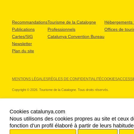
Recommandations
Tourisme de la Catalogne
Hébergements t
Publications
Professionnels
Offices de tour
Cartes/SIG
Catalunya Convention Bureau
Newsletter
Plan du site
MENTIONS LÉGALES
RÈGLES DE CONFIDENTIALITÉ
COOKIES
ACCESSIB
Copyright © 2026. Tourisme de la Catalogne. Tous droits réservés.
Cookies catalunya.com
Nous utilisons des cookies propres au site et ceux d
NOS PARTENAIRES
fonction d’un profil élaboré à partir de leurs habitu