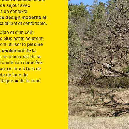
 de séjour avec
ns un contexte
de design moderne et
cueillant et confortable.
table et d'un coin
s plus petits pourront
nt utiliser la
piscine
s seulement
de la
très recommandé de se
couvrir son caractère
ec un four à bois de
ble de faire de
ntagneux de la zone.