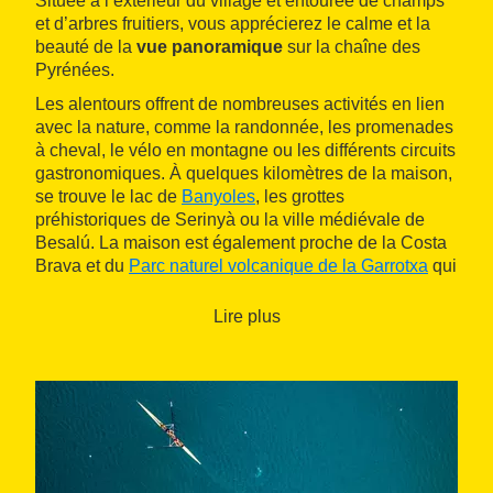
Située à l’extérieur du village et entourée de champs
et d’arbres fruitiers, vous apprécierez le calme et la
beauté de la
vue panoramique
sur la chaîne des
Pyrénées.
Les alentours offrent de nombreuses activités en lien
avec la nature, comme la randonnée, les promenades
à cheval, le vélo en montagne ou les différents circuits
gastronomiques. À quelques kilomètres de la maison,
se trouve le lac de
Banyoles
, les grottes
préhistoriques de Serinyà ou la ville médiévale de
Besalú. La maison est également proche de la Costa
Brava et du
Parc naturel volcanique de la Garrotxa
qui
offrent aux visiteurs de multiples opportunités
d'activités pour rendre leur séjour inoubliable.
Lire plus