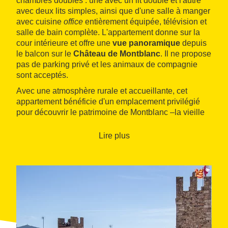
chambres doubles : une avec un lit double et l'autre
avec deux lits simples, ainsi que d'une salle à manger
avec cuisine
office
entièrement équipée, télévision et
salle de bain complète. L'appartement donne sur la
cour intérieure et offre une
vue panoramique
depuis
le balcon sur le
Château de Montblanc
. Il ne propose
pas de parking privé et les animaux de compagnie
sont acceptés.
Avec une atmosphère rurale et accueillante, cet
appartement bénéficie d'un emplacement privilégié
pour découvrir le patrimoine de Montblanc –la vieille
ville a été classée complexe historique et artistique –,
ainsi que l'environnement naturel et historique de la
Lire plus
zone. Le
Monastère de Vallbona de les Monges
et le
Monastère de Santes Creus
, sur la route cistercienne,
se trouvent respectivement à seulement 24 et 27
kilomètres.