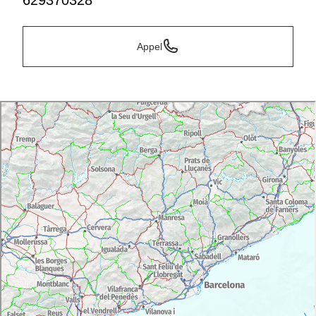
629370328
Appel