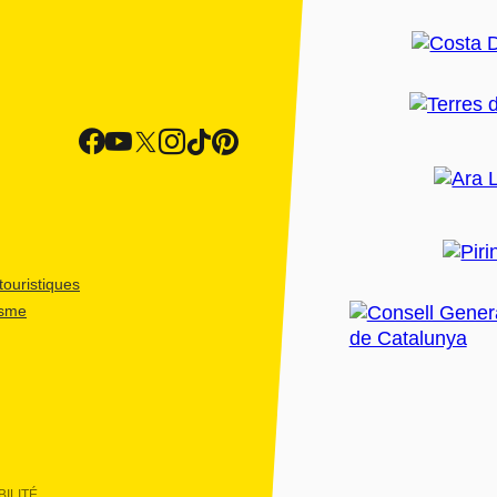
ouristiques
isme
ILITÉ