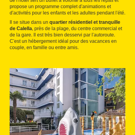
de l'hôtel sert un buffet à volonté à tous les repas et
propose un programme complet d'animations et
d'activités pour les enfants et les adultes pendant l'été.
Il se situe dans un
quartier résidentiel et tranquille
de Calella
, près de la plage, du centre commercial et
de la gare. Il est très bien desservi par l'autoroute.
C'est un hébergement idéal pour des vacances en
couple, en famille ou entre amis.