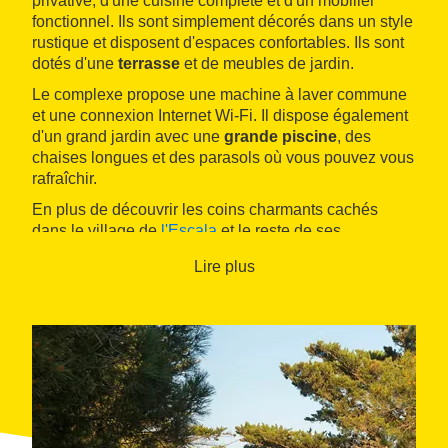
privative, d'une cuisine complète et d'un mobilier
fonctionnel. Ils sont simplement décorés dans un style
rustique et disposent d'espaces confortables. Ils sont
dotés d'une
terrasse
et de meubles de jardin.
Le complexe propose une machine à laver commune
et une connexion Internet Wi-Fi. Il dispose également
d'un grand jardin avec une
grande piscine
, des
chaises longues et des parasols où vous pouvez vous
rafraîchir.
En plus de découvrir les coins charmants cachés
dans le village de
l'Escala
et le reste de ses
attractions, ces appartements sont un excellent point
Lire plus
de départ pour explorer la baie de Roses et tout l'
Alt
Empordà
. Des espaces naturels tels que le
Parc
naturel du Montgrí, Illes Medes et Baix Ter
ou le
Parc
naturel des Aiguamolls de l'Empordà
sont à proximité.
En outre, il est possible de pratiquer
de nombreuses
activités
, du golf à la plongée sous-marine, en
passant par les itinéraires de VTT ou de bateau. La
gastronomie est aussi un atout de taille dans cette
région, avec l'
anchois
comme produit vedette.