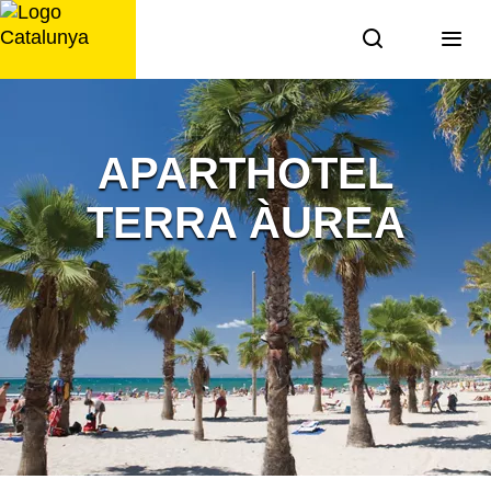
Aller
au
contenu
APARTHOTEL
TERRA ÀUREA