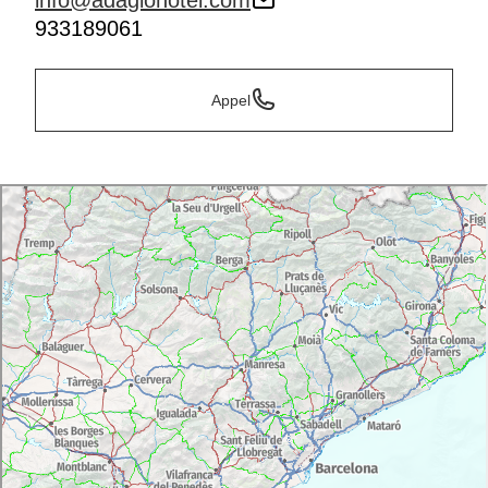
info@adagiohotel.com
933189061
Appel