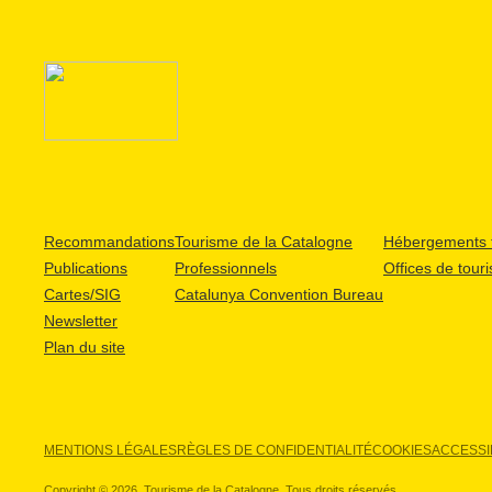
Recommandations
Tourisme de la Catalogne
Hébergements t
Publications
Professionnels
Offices de tour
Cartes/SIG
Catalunya Convention Bureau
Newsletter
Plan du site
MENTIONS LÉGALES
RÈGLES DE CONFIDENTIALITÉ
COOKIES
ACCESSIB
Copyright © 2026. Tourisme de la Catalogne. Tous droits réservés.