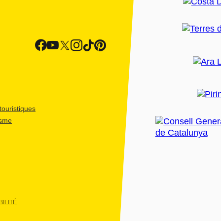
ouristiques
isme
ILITÉ