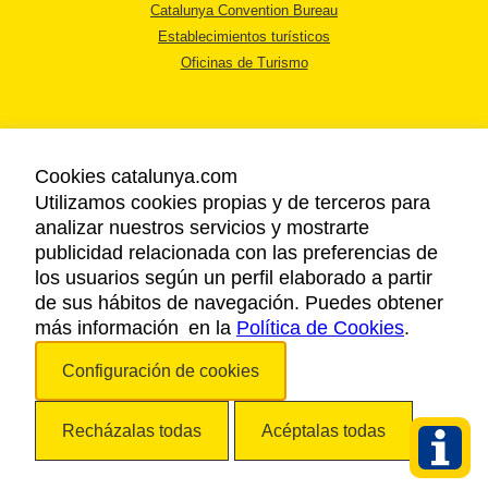
Catalunya Convention Bureau
Establecimientos turísticos
Oficinas de Turismo
Cookies catalunya.com
Utilizamos cookies propias y de terceros para
AVISO LEGAL
analizar nuestros servicios y mostrarte
POLÍTICA DE PRIVACIDAD
publicidad relacionada con las preferencias de
COOKIES
los usuarios según un perfil elaborado a partir
ACCESSIBILIDAD
de sus hábitos de navegación. Puedes obtener
más información en la
Política de Cookies
.
Copyright © 2026. Agencia Catalana de Turismo. Todos los derechos
Configuración de cookies
reservados.
Recházalas todas
Acéptalas todas