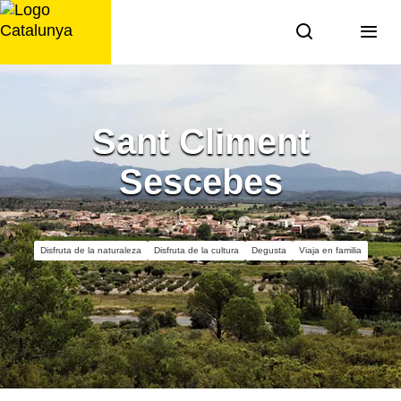
Saltar
al
contenido
Sant Climent
Sescebes
Disfruta de la naturaleza
Disfruta de la cultura
Degusta
Viaja en familia