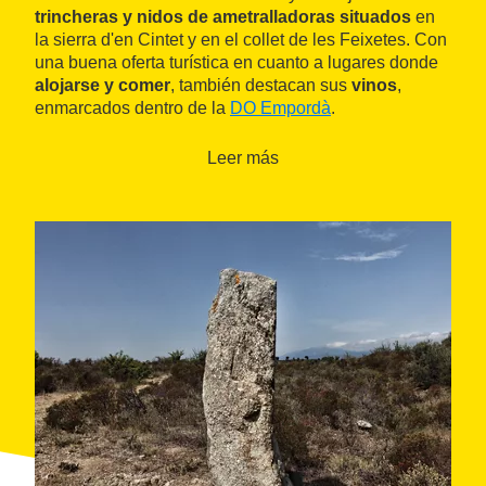
trincheras y nidos de ametralladoras situados
en
la sierra d'en Cintet y en el collet de les Feixetes. Con
una buena oferta turística en cuanto a lugares donde
alojarse y comer
, también destacan sus
vinos
,
enmarcados dentro de la
DO Empordà
.
Leer más