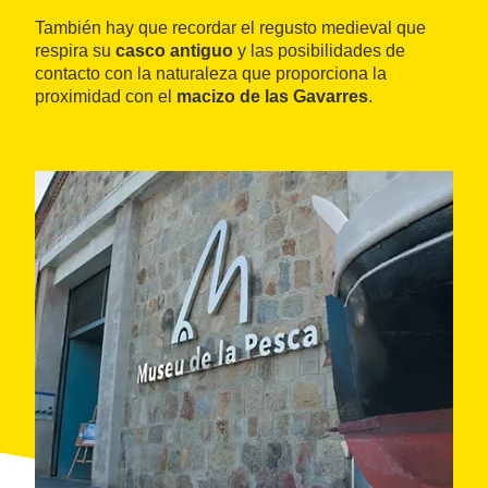
También hay que recordar el regusto medieval que
respira su
casco antiguo
y las posibilidades de
contacto con la naturaleza que proporciona la
proximidad con el
macizo de las Gavarres
.