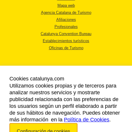
Mapa web
Agencia Catalana de Turismo
Afiliaciones
Profesionales
Catalunya Convention Bureau
Establecimientos turísticos
Oficinas de Turismo
Cookies catalunya.com
Utilizamos cookies propias y de terceros para
AVISO LEGAL
analizar nuestros servicios y mostrarte
POLÍTICA DE PRIVACIDAD
publicidad relacionada con las preferencias de
COOKIES
los usuarios según un perfil elaborado a partir
ACCESSIBILIDAD
de sus hábitos de navegación. Puedes obtener
más información en la
Política de Cookies
.
Copyright © 2026. Agencia Catalana de Turismo. Todos los derechos
Configuración de cookies