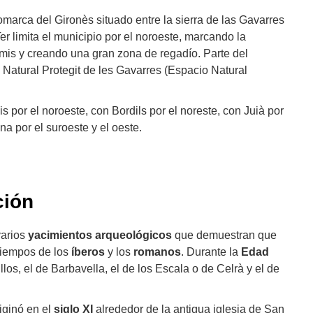
omarca del Gironès situado entre la sierra de las Gavarres
o Ter limita el municipio por el noroeste, marcando la
amis y creando una gran zona de regadío. Parte del
 Natural Protegit de les Gavarres (Espacio Natural
s por el noroeste, con Bordils por el noreste, con Juià por
ona por el suroeste y el oeste.
ción
varios
yacimientos arqueológicos
que demuestran que
tiempos de los
íberos
y los
romanos
. Durante la
Edad
llos, el de Barbavella, el de los Escala o de Celrà y el de
iginó en el
siglo XI
alrededor de la antigua iglesia de San