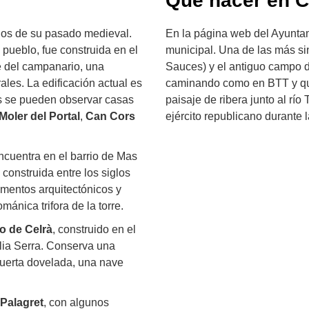
Qué hacer en C
ios de su pasado medieval.
En la página web del Ayunt
l pueblo, fue construida en el
municipal. Una de las más sing
re del campanario, una
Sauces) y el antiguo campo d
ales. La edificación actual es
caminando como en BTT y que 
les se pueden observar casas
paisaje de ribera junto al rí
Moler del Portal
,
Can Cors
ejército republicano durante l
ncuentra en el barrio de Mas
a construida entre los siglos
ementos arquitectónicos y
mánica trifora de la torre.
lo de Celrà
, construido en el
ilia Serra. Conserva una
puerta dovelada, una nave
 Palagret
, con algunos