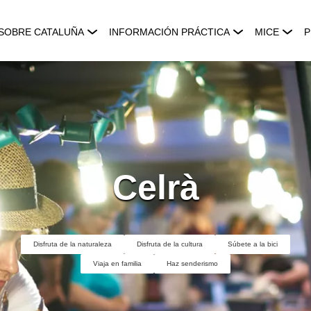
SOBRE CATALUÑA
INFORMACIÓN PRÁCTICA
MICE
P
Celrà
Disfruta de la naturaleza
Disfruta de la cultura
Súbete a la bici
Viaja en familia
Haz senderismo