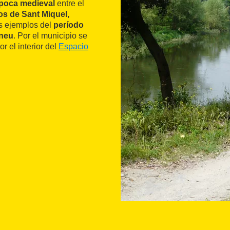
poca medieval
entre el
los de Sant Miquel,
os ejemplos del
período
neu
. Por el municipio se
 el interior del
Espacio