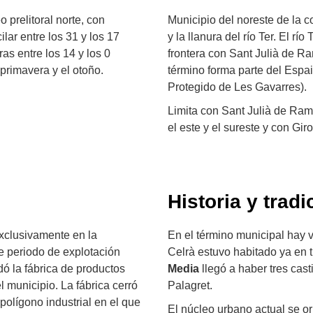
 prelitoral norte, con
Municipio del noreste de la c
lar entre los 31 y los 17
y la llanura del río Ter. El rí
s entre los 14 y los 0
frontera con Sant Julià de R
primavera y el otoño.
término forma parte del Espai
Protegido de Les Gavarres).
Limita con Sant Julià de Rami
el este y el sureste y con Gir
Historia y tradi
exclusivamente en la
En el término municipal hay 
eve periodo de explotación
Celrà estuvo habitado ya en 
dó la fábrica de productos
Media
llegó a haber tres casti
 municipio. La fábrica cerró
Palagret.
olígono industrial en el que
El núcleo urbano actual se or