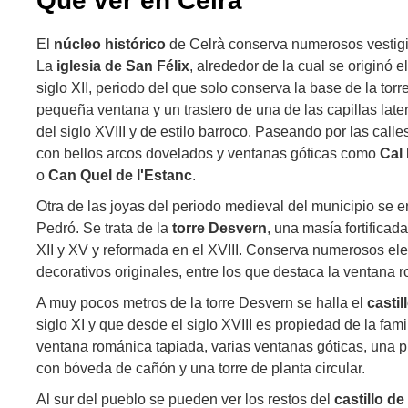
Qué ver en Celrà
El
núcleo histórico
de Celrà conserva numerosos vestig
La
iglesia de San Félix
, alrededor de la cual se originó e
siglo XII, periodo del que solo conserva la base de la tor
pequeña ventana y un trastero de una de las capillas later
del siglo XVIII y de estilo barroco. Paseando por las cal
con bellos arcos dovelados y ventanas góticas como
Cal 
o
Can Quel de l'Estanc
.
Otra de las joyas del periodo medieval del municipio se e
Pedró. Se trata de la
torre Desvern
, una masía fortificad
XII y XV y reformada en el XVIII. Conserva numerosos el
decorativos originales, entre los que destaca la ventana ro
A muy pocos metros de la torre Desvern se halla el
castil
siglo XI y que desde el siglo XVIII es propiedad de la fam
ventana románica tapiada, varias ventanas góticas, una 
con bóveda de cañón y una torre de planta circular.
Al sur del pueblo se pueden ver los restos del
castillo de