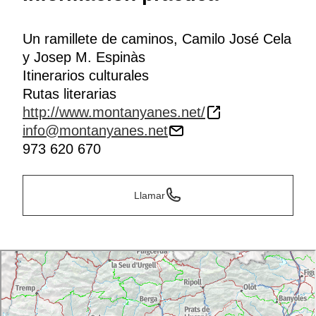
conservan todavía hoy muchos de los lugares
comunes que citan en sus obras.
Un ramillete de caminos, Camilo José Cela
Además, estas rutas literarias pasan por paisajes de
y Josep M. Espinàs
gran riqueza.
Collegats
, el valle de Cabdella, el valle
Itinerarios culturales
de
Espot
o el valle de Àneu, La
Guingueta
o
Els
Rutas literarias
Encantats
son puntos imprescindibles de la ruta.
http://www.montanyanes.net/
info@montanyanes.net
973 620 670
Llamar