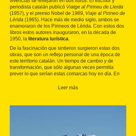
vivencias se reflejaron en dos libros. El escritor y
periodista catalán publicó
Viatge al Pirineu de Lleida
(1957), y el premio Nobel de 1989,
Viaje al Pirineo de
Lérida
(1965). Hace más de medio siglo, ambos se
enamoraron de los Pirineos de Lérida. Con estos dos
libros estos autores inauguraron, en la década de
1950, la
literatura turística
.
De la fascinación que sintieron surgieron estas dos
obras, que son un reflejo personal de una época de
este territorio catalán. Un tiempo de cambio y de
transformación, que sólo algunas veces permitía
prever lo que serían estas comarcas hoy en día. En
efecto, ya no se ven "guardias civiles en bicicleta", ni
"una pensión completa en Sort que valía 45 pesetas",
Leer más
ni la ausencia de estaciones de esquí que entonces
describieron ambos escritores. Pero los paisajes, la
gente y los caminos siguen siendo como hace más de
medio siglo.
En 1956, en el municipio leridano de
La Pobla de
Segur
, comenzaron sus viajes. Espinàs (Barcelona,
1927) y Cela (Iria Flavia, La Coruña, 1916 - Madrid,