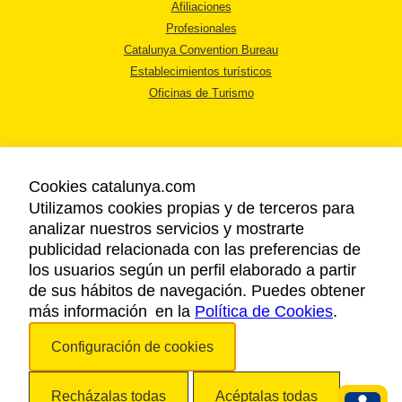
Afiliaciones
Profesionales
Catalunya Convention Bureau
Establecimientos turísticos
Oficinas de Turismo
Cookies catalunya.com
Utilizamos cookies propias y de terceros para
AVISO LEGAL
analizar nuestros servicios y mostrarte
POLÍTICA DE PRIVACIDAD
publicidad relacionada con las preferencias de
COOKIES
los usuarios según un perfil elaborado a partir
ACCESSIBILIDAD
de sus hábitos de navegación. Puedes obtener
más información en la
Política de Cookies
.
Copyright © 2026. Agencia Catalana de Turismo. Todos los derechos
Configuración de cookies
reservados.
Recházalas todas
Acéptalas todas