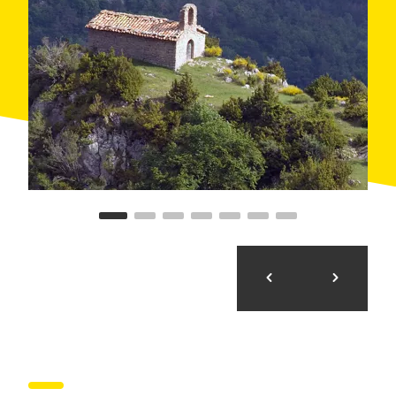
Morunys
. La cuarta etapa llega hasta el
Molino
Bancells
, en el río Aiguadora, pasando por el Collet
dels Llengots y Sant Pere de Graudescales, sin
olvidar el
Mirador de Els Presidents
. Finalmente, del
Molí Bancells vuelve a los Rasos de Peguera, por
Sorribes y la
Muesca de Sallent
.
Los organizadores de la ruta proporcionan un mapa e
indican diferentes establecimientos donde poder
alojarse para realizar las salidas. Asimismo, han
desarrollado un conjunto de alternativas y variantes
para poder realizar el recorrido
en BTT
,
a caballo
y
con
diferentes niveles de exigencia
.
Concretamente, se han diseñado
nueve
modalidades
diferentes para adaptarse a todos los
gustos e intereses: a pie, con raquetas de nieve,
versión
running
, caracavalcada (a caballo),
caracremeitor (siete días de ruta), con niños,
carapedalada (BTT), carapedalada exprés (dos días
en BTT) y microcaracremada (tres días de ruta a pie).
Se trata de una forma de acercarse a lugares como la