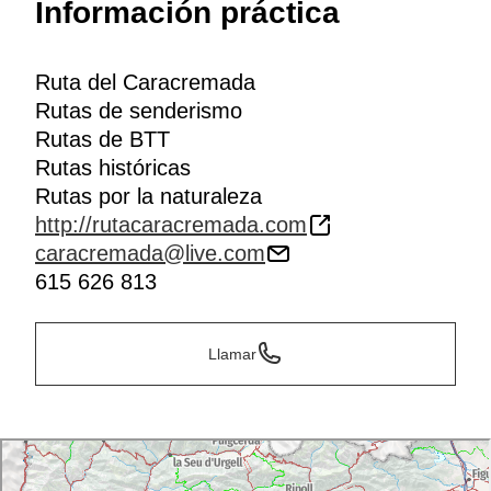
Información práctica
Sierra de Ensija
, el
Pedraforca
, la Serra del Verd, la
Serra de Port del Comte y la Serra de Busa,
conociendo los parajes más emblemáticos del
Prepirineo catalán
.
Ruta del Caracremada
Rutas de senderismo
Rutas de BTT
Rutas históricas
Rutas por la naturaleza
http://rutacaracremada.com
caracremada@live.com
615 626 813
Llamar