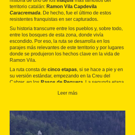
historia de uno de los
maquis
más famosos del
territorio catalán:
Ramon Vila Capdevila
Caracremada
. De hecho, fue el último de estos
resistentes franquistas en ser capturados.
Su historia transcurre entre los pueblos y, sobre todo,
entre los bosques de esta zona, donde vivía
escondido. Por eso, la ruta se desarrolla en los
parajes más relevantes de este territorio y por lugares
donde se produjeron los hechos clave en la vida de
Ramon Vila.
La ruta consta de
cinco etapas
, si se hace a pie y en
su versión estándar, empezando en la Creu del
Cabrer, en los
Rasos de Peguera
. La segunda etapa
sigue por el Mas de la Roda d'en Ferrús, el
Molino de
Leer más
la Farga
i el collado del Cap de Creus hasta llegar a
Gósol
. El tercer tramo continúa hacia el
collado dels
Belitres
y el Cap del Verd, llegando a la
estación de
Tuixent-La Vansa
. La siguiente etapa transcurre por
los Clots de Rebost, el Pedró dels Quatre Batlles y el
Portell del Llop
hasta llegar a la
estación de Port del
Comte
, para bajar en dirección
Sant Llorenç de