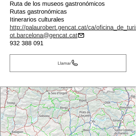
Ruta de los museos gastronómicos
Museo de la Pesca:
Único en el Mediterráneo,
Rutas gastronómicas
presenta el pasado, el presente y el futuro de la pesca
Itinerarios culturales
a través de su exposición permanente y de un
conjunto de actividades vinculadas al hecho marítimo
http://palaurobert.gencat.cat/ca/oficina_de_tur
de la Costa Brava.
ot.barcelona@gencat.cat
932 388 091
Llamar