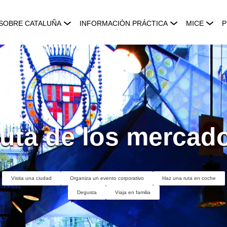
SOBRE CATALUÑA
INFORMACIÓN PRÁCTICA
MICE
P
uta de los mercad
Visita una ciudad
Organiza un evento corporativo
Haz una ruta en coche
Degusta
Viaja en familia