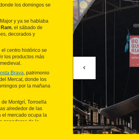
 y donde los domingos se
Major y ya se hablaba
l Ram
, el sábado de
es, decorados y
el centro histórico se
ir los productos más
 medieval.
osta Brava
, patrimonio
 del Mercat, donde los
domingos por la mañana
o de Montgrí, Torroella
as alrededor de las
es el mercado ocupa la
os ganaderos de la
aza de l'Oli, la de les