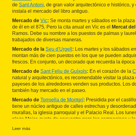
de
Sant Antoni
, de gran valor arquitectónico e histórico,
instala el mercado del libro antiguo.
Mercado de
Vic
:
Se monta martes y sábados en la plaza 
de él en el 875. Pero la cita anual en Vic es el
Mercat de
Ramos. Debe su nombre a los puestos de palmas y laurel
trabajados de diversas maneras.
Mercado de la
Seu d'Urgell
:
Los martes y los sábados en 
montan más de cien puestos en los que se pueden adquir
frescos. En conjunto, un decorado que recuerda la época
Mercado de
Sant Feliu de Guíxols
:
En el corazón de la
C
natural y arquitectónico, es recomendable visitar la plaza
payeses de los alrededores venden sus productos. Los 
también hay mercado en el paseo.
Mercado de
Torroella de Montgrí
:
Presidida por el castill
tiene un núcleo antiguo de calles estrechas y desordenad
murallas, la iglesia parroquial y el Palacio Real. Los lun
plaza Major, punto de encuentro para los campesinos y l
comarca.
Leer más
Mercado de
Granollers
:
Documentado desde 1040, en la pl