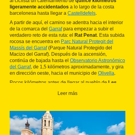
al ciclista un calentamiento de
quince kilómetros
ligeramente accidentados
a lo largo de la costa
barcelonesa hasta llegar a
Castelldefels
.
A partir de aquí, el camino se adentra hacia el interior
de la comarca del
Garraf
para empezar a subir el
verdadero reto de esta ruta: el
Rat Penat
. Esta subida
rocosa se encuentra en
Parc Natural Protegit del
Massís del Garraf
(Parque Natural Protegido del
Macizo del Garraf). Después de la ascensión,
continúa de bajada hasta el
Observatorio Astronómico
del Garraf
, de 1,5 kilómetros aproximadamente, y gira
en dirección oeste, hacia el municipio de
Olivella
.
Pocos kilómetros antes de llegar al pueblo de
Les
Colines
, se dirige hacia el oeste para ir a
Sant Pere
Leer más
de Ribes
, la última parada antes de volver a Sitges
por el noroeste. El tramo entre Olivella y Sitges es de
bajada.