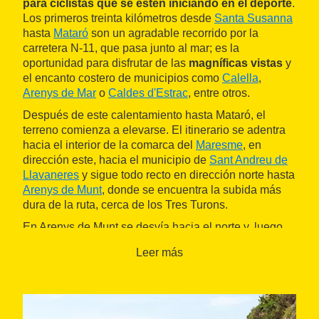
para ciclistas que se esten iniciando en el deporte
.
Los primeros treinta kilómetros desde
Santa Susanna
hasta
Mataró
son un agradable recorrido por la
carretera N-11, que pasa junto al mar; es la
oportunidad para disfrutar de las
magníficas vistas
y
el encanto costero de municipios como
Calella
,
Arenys de Mar
o
Caldes d'Estrac
, entre otros.
Después de este calentamiento hasta Mataró, el
terreno comienza a elevarse. El itinerario se adentra
hacia el interior de la comarca del
Maresme
, en
dirección este, hacia el municipio de
Sant Andreu de
Llavaneres
y sigue todo recto en dirección norte hasta
Arenys de Munt
, donde se encuentra la subida más
dura de la ruta, cerca de los Tres Turons.
En Arenys de Munt se desvía hacia el norte y, luego,
al este, hacia el municipio de
Sant Iscle de Vallalta
.
Leer más
Continúa la bajada hasta llegar a la
población del
Sot del Boter
, donde hay que girar hacia el sur para
tomar la carretera que llega a
Sant Pol de Mar
. Desde
aquí, se vuelve a recorrer el camino costero hasta
Santa Susanna.