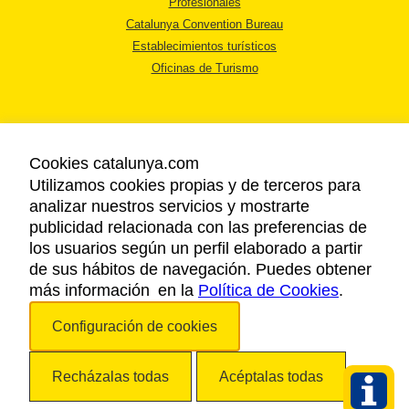
Profesionales
Catalunya Convention Bureau
Establecimientos turísticos
Oficinas de Turismo
Cookies catalunya.com
Utilizamos cookies propias y de terceros para
AVISO LEGAL
analizar nuestros servicios y mostrarte
POLÍTICA DE PRIVACIDAD
publicidad relacionada con las preferencias de
COOKIES
los usuarios según un perfil elaborado a partir
ACCESSIBILIDAD
de sus hábitos de navegación. Puedes obtener
más información en la
Política de Cookies
.
Copyright © 2026. Agencia Catalana de Turismo. Todos los derechos
Configuración de cookies
reservados.
Recházalas todas
Acéptalas todas