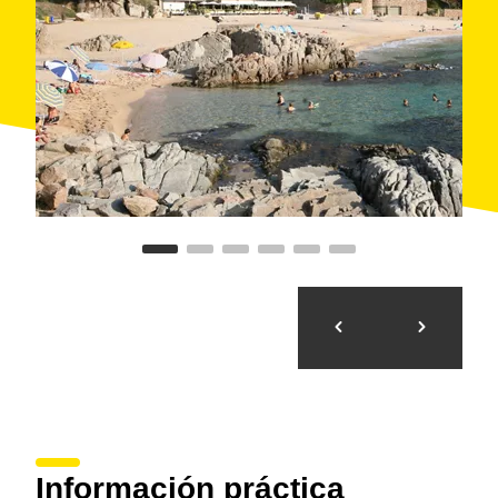
también de las vistas del castillo de Can Boix, a 803
m de altura. Desde Taradell, se empieza el regreso a
Blanes, haciendo la ruta a la inversa.
https://www.outdooractive.com/en/route/road-
cycling/spain/blanes-taradell-blanes/101673674/
Información práctica