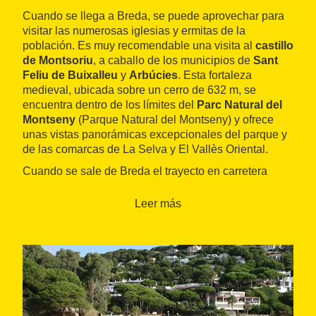
Cuando se llega a Breda, se puede aprovechar para
visitar las numerosas iglesias y ermitas de la
población. Es muy recomendable una visita al
castillo
de Montsoriu
, a caballo de los municipios de
Sant
Feliu de Buixalleu
y
Arbúcies
. Esta fortaleza
medieval, ubicada sobre un cerro de 632 m, se
encuentra dentro de los límites del
Parc Natural del
Montseny
(Parque Natural del Montseny) y ofrece
unas vistas panorámicas excepcionales del parque y
de las comarcas de La Selva y El Vallès Oriental.
Cuando se sale de Breda el trayecto en carretera
empieza a hacerse más estrecho y empieza un
ascenso bastante pronunciado hasta llegar a
Leer más
Viladrau
. Esta población, conocida por la cantidad de
ríos y riachuelos que la atraviesan, es el lugar ideal
para parar y refrescarse en alguna de sus numerosas
fuentes: la de Païtides, la Font de l'Or, la de los
Capellans, etc. Son de agua de mineralización débil.
Una vez hecha la parada, se puede seguir la ruta
hasta llegar a
Taradell
, en la
Plana de Vic
, y disfrutar