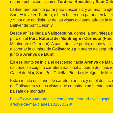
recorre poblaciones como
Tordera
,
Hostalric
y
Sant Cel
El itinerario permite parar para descansar y admirar la ig
Sant Esteve en Tordera, o bien hacer una parada en la fer
¿Y por qué no disfrutar de las vistas del santuario de la
Bellver de Sant Celoni?
Desde ahí se llega a
Vallgorguina
, donde la naturaleza 
puro en el
Parc Natural del Montnegre i Corredor
(Parq
Montnegre i Corredor). A partir de este punto, empieza la
a coronar la cumbre de
Collsacreu
(un puerto de segunda
junto a
Arenys de Munt
.
En ese punto se inicia el descenso hacia
Arenys de Mar
esfuerzo se coge la carretera nacional al borde del mar, r
Canet de Mar, Sant Pol, Calella, Pineda y Malgrat de Mar
Este circuito es plano, de carretera ancha, y en él desta
de Collsacreu y unas vistas que combinan ambiente marít
paisaje de montaña.
https://www.outdooractive.com/en/route/road-cycling/spain
arenys-de-mar-blanes/101670320/