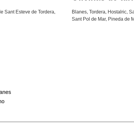
de Sant Esteve de Tordera,
Blanes, Tordera, Hostalric, S
Sant Pol de Mar, Pineda de M
lanes
no