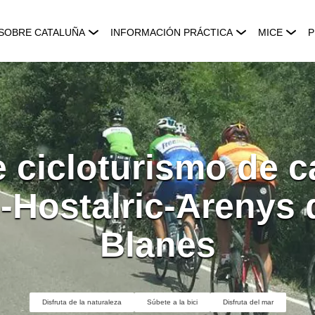
SOBRE CATALUÑA
INFORMACIÓN PRÁCTICA
MICE
P
 cicloturismo de c
-Hostalric-Arenys 
Blanes
Disfruta de la naturaleza
Súbete a la bici
Disfruta del mar