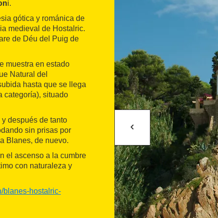
on
i.
lesia gótica y románica de
ia medieval de Hostalric.
 Mare de Déu del Puig de
se muestra en estado
ue Natural del
 subida hasta que se llega
 categoría), situado
, y después de tanto
odando sin prisas por
 a Blanes, de nuevo.
can el ascenso a la cumbre
imo con naturaleza y
/blanes-hostalric-