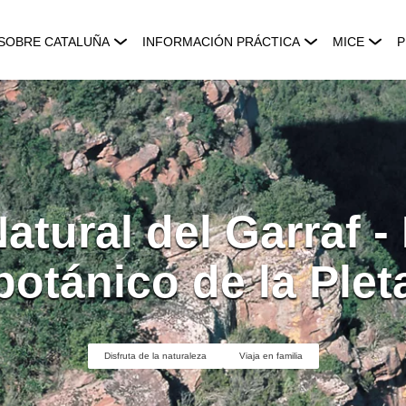
SOBRE CATALUÑA
INFORMACIÓN PRÁCTICA
MICE
P
tural del Garraf - 
botánico de la Plet
Disfruta de la naturaleza
Viaja en familia