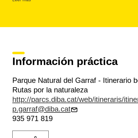
pinos y después hay que seguir hacia el sur, hasta llegar a
Con otras
rutas
, de diferentes niveles de dificultad, se p
con detalle los rincones del parque. La del
Fondo de Val
de muy buenas vistas del macizo y de los alrededores, y 
Garraf
recorre las masías que están repartidas por el territ
Información práctica
Parque Natural del Garraf - Itinerario b
Rutas por la naturaleza
http://parcs.diba.cat/web/itineraris/itin
p.garraf@diba.cat
935 971 819