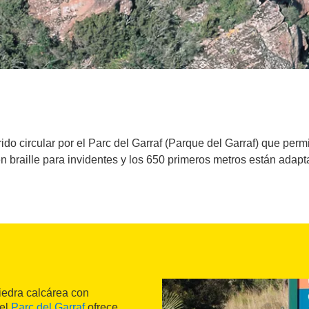
rrido circular por el Parc del Garraf (Parque del Garraf) que perm
en braille para invidentes y los 650 primeros metros están ada
iedra calcárea con
 el
Parc del Garraf
ofrece