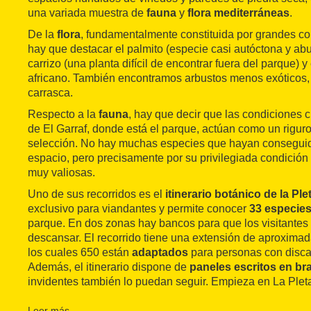
una variada muestra de
fauna
y
flora mediterráneas
.
De la
flora
, fundamentalmente constituida por grandes co
hay que destacar el palmito (especie casi autóctona y abu
carrizo (una planta difícil de encontrar fuera del parque) 
africano. También encontramos arbustos menos exóticos, 
carrasca.
Respecto a la
fauna
, hay que decir que las condiciones 
de El Garraf, donde está el parque, actúan como un rigu
selección. No hay muchas especies que hayan conseguid
espacio, pero precisamente por su privilegiada condición 
muy valiosas.
Uno de sus recorridos es el
itinerario botánico de la Ple
exclusivo para viandantes y permite conocer
33 especie
parque. En dos zonas hay bancos para que los visitantes
descansar. El recorrido tiene una extensión de aproxima
los cuales 650 están
adaptados
para personas con disca
Además, el itinerario dispone de
paneles escritos en bra
invidentes también lo puedan seguir. Empieza en La Plet
modernista
construida por Francesc Berenguer y el anti
la familia Güell. Desde el aparcamiento sale el camino q
Leer más