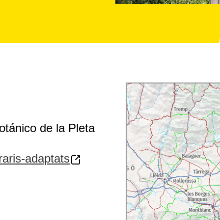
 la carretera.
ueden llegar a conocer
lgrassa
permite disfrutar
la de las
Masies del
orio.
otánico de la Pleta
eraris-adaptats