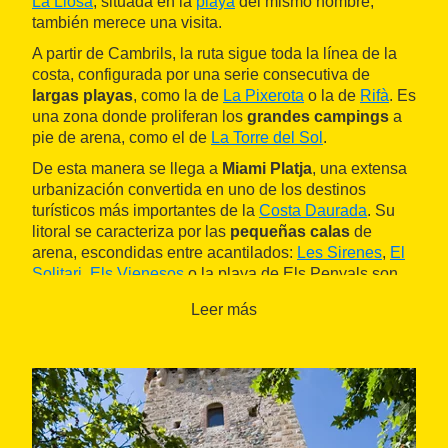
La Llosa
, situada en la
playa
del mismo nombre,
también merece una visita.
A partir de Cambrils, la ruta sigue toda la línea de la
costa, configurada por una serie consecutiva de
largas playas
, como la de
La Pixerota
o la de
Rifà
. Es
una zona donde proliferan los
grandes campings
a
pie de arena, como el de
La Torre del Sol
.
De esta manera se llega a
Miami Platja
, una extensa
urbanización convertida en uno de los destinos
turísticos más importantes de la
Costa Daurada
. Su
litoral se caracteriza por las
pequeñas calas
de
arena, escondidas entre acantilados:
Les Sirenes
,
El
Solitari
,
Els Vienesos
o la playa de Els Penyals son
una maravilla y no tienen nada que envidiar a las
Leer más
calas de la
Costa Brava
.
La larga
playa de Cristall
se extiende hasta la
desembocadura del
río Llastres
, que hace de límite
municipal. En la otra orilla se encuentra
L'Hospitalet
de l'Infant
, donde acaba la etapa. Además de disfrutar
del
paisaje marítimo
, se puede aprovechar para