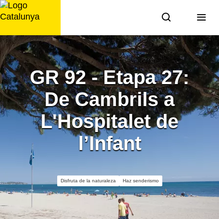
Saltar
al
contenido
GR 92 - Etapa 27:
De Cambrils a
L'Hospitalet de
l’Infant
Disfruta de la naturaleza
Haz senderismo