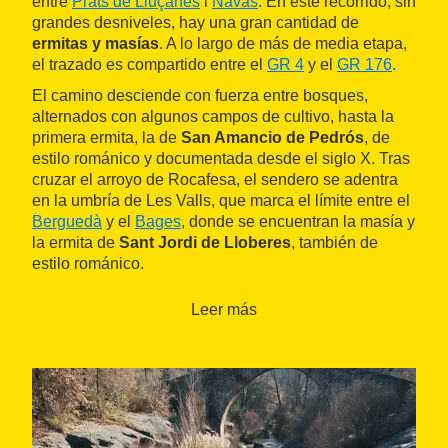
entre
Prats de Lluçanès
i
Navàs
. En este recorrido, sin
grandes desniveles, hay una gran cantidad de
ermitas y masías
. A lo largo de más de media etapa,
el trazado es compartido entre el
GR 4
y el
GR 176
.
El camino desciende con fuerza entre bosques,
alternados con algunos campos de cultivo, hasta la
primera ermita, la de
San Amancio de Pedrós
, de
estilo románico y documentada desde el siglo X. Tras
cruzar el arroyo de Rocafesa, el sendero se adentra
en la umbría de Les Valls, que marca el límite entre el
Berguedà
y el
Bages
, donde se encuentran la masía y
la ermita de
Sant Jordi de Lloberes
, también de
estilo románico.
El resto de la jornada es toda en bajada. Pronto se
Leer más
pasa por la masía de Coll de Pitxell, antes de llegar a
la ermita de
San Miguel de Terradelles
. La iglesia es
de piedra por dentro y llama la atención que el altar
sea redondo y hecho con una piedra de molino.
A continuación, se llega a la loma de Coll de
Comadons, situada entre los municipios de
Avinyó
y