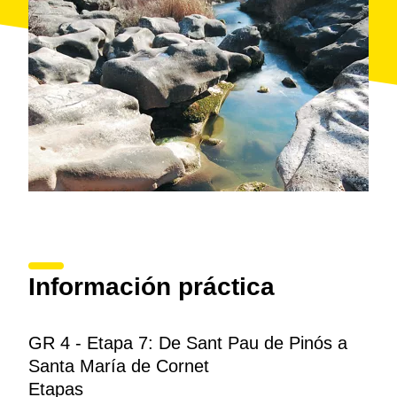
Gaià
. El camino pasa por la masía de
Coll de
Comadons
, donde el GR 176 se desvía hacia el sur
para ir a
Santa María de Cornet
por otro camino,
siguiendo la línea de cresta de la loma de Viranes.
La ruta del GR 4 sigue bajando junto al
río Cornet
y
pasa por otras masías importantes, como Cal Ponç o
Cal Serra, y cerca del vecindario de El Pla de Cornet
antes de llegar al final de la etapa en
Cornet
. Aquí se
alza Santa María de Cornet, templo de estilo románico
del siglo XII.
Información práctica
GR 4 - Etapa 7: De Sant Pau de Pinós a
Santa María de Cornet
Etapas