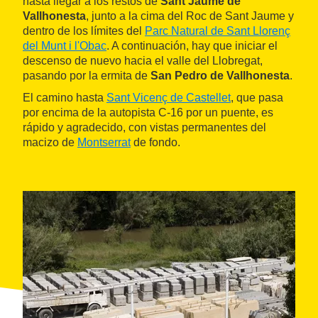
hasta llegar a los restos de
Sant Jaume de
Vallhonesta
, junto a la cima del Roc de Sant Jaume y
dentro de los límites del
Parc Natural de Sant Llorenç
del Munt i l'Obac
. A continuación, hay que iniciar el
descenso de nuevo hacia el valle del Llobregat,
pasando por la ermita de
San Pedro de Vallhonesta
.
El camino hasta
Sant Vicenç de Castellet
, que pasa
por encima de la autopista C-16 por un puente, es
rápido y agradecido, con vistas permanentes del
macizo de
Montserrat
de fondo.