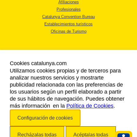
Afiliaciones
Profesionales
Catalunya Convention Bureau
Establecimientos turísticos
Oficinas de Turismo
Cookies catalunya.com
Utilizamos cookies propias y de terceros para
AVISO LEGAL
analizar nuestros servicios y mostrarte
POLÍTICA DE PRIVACIDAD
publicidad relacionada con las preferencias de
COOKIES
los usuarios según un perfil elaborado a partir
ACCESSIBILIDAD
de sus hábitos de navegación. Puedes obtener
más información en la
Política de Cookies
.
Copyright © 2026. Agencia Catalana de Turismo. Todos los derechos
Configuración de cookies
reservados.
Recházalas todas
Acéptalas todas