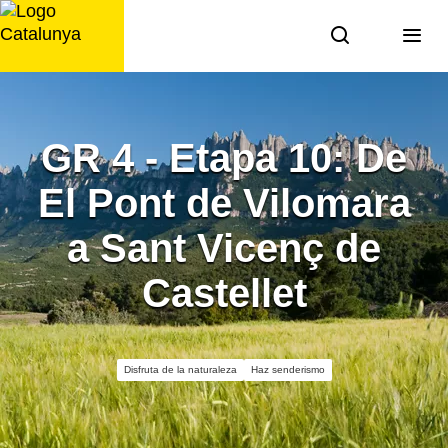
Saltar
al
contenido
GR 4 - Etapa 10: De
El Pont de Vilomara
a Sant Vicenç de
Castellet
Disfruta de la naturaleza
Haz senderismo