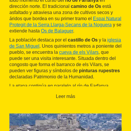
todo momento el curso del
río de Farfanya
en
dirección norte. El tradicional
camino de Os
está
asfaltado y atraviesa una zona de cultivos secos y
áridos que bordea en su primer tramo el
Espai Natural
Protegit de la Serra Llarga-Secans de la Noguera
y se
extiende hasta
Os de Balaguer
.
La población destaca por el
castillo de Os
y la
iglesia
de San Miguel
. Unos quinientos metros a poniente del
pueblo, se encuentra la
cueva de els Vilars
, que
puede ser una visita interesante. Situada dentro del
congosto que forma el barranco de els Vilars, se
pueden ver figuras y símbolos de
pinturas rupestres
declaradas Patrimonio de la Humanidad.
La etapa continúa en paralelo al río de Farfanya,
siempre en dirección norte, hasta
Tartareu
, una
Leer más
población de 122 habitantes del municipio de
Les
Avellanes i Santa Linya
dominada por los restos del
castillo
, que ocupa la parte más alta de la colina.
Desde el castillo se puede ver el paso del río de
Farfanya por un ramal de la vía romana y medieval
que unía
Balaguer
con
Àger
. Es también una buena