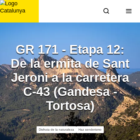
Saltar
al
contenido
GR 171 - Etapa 12:
De la ermita de Sant
Jeroni a la carretera
C-43 (Gandesa -
Tortosa)
Disfruta de la naturaleza
Haz senderismo