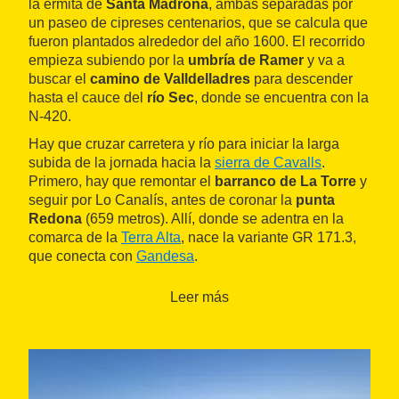
la ermita de
Santa Madrona
, ambas separadas por
un paseo de cipreses centenarios, que se calcula que
fueron plantados alrededor del año 1600. El recorrido
empieza subiendo por la
umbría de Ramer
y va a
buscar el
camino de Valldelladres
para descender
hasta el cauce del
río Sec
, donde se encuentra con la
N-420.
Hay que cruzar carretera y río para iniciar la larga
subida de la jornada hacia la
sierra de Cavalls
.
Primero, hay que remontar el
barranco de La Torre
y
seguir por Lo Canalís, antes de coronar la
punta
Redona
(659 metros). Allí, donde se adentra en la
comarca de la
Terra Alta
, nace la variante GR 171.3,
que conecta con
Gandesa
.
El tramo final de la etapa sigue la línea de cresta de la
Leer más
sierra de Cavalls hasta que baja al
río Fonteta
y la C-
43, donde termina el recorrido, con la
sierra de
Pàndols
enfrente.