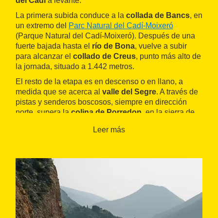
del Cadí
a levante.
La primera subida conduce a la
collada de Bancs
, en
un extremo del
Parc Natural del Cadí-Moixeró
(Parque Natural del Cadí-Moixeró). Después de una
fuerte bajada hasta el
río de Bona
, vuelve a subir
para alcanzar el
collado de Creus
, punto más alto de
la jornada, situado a 1.442 metros.
El resto de la etapa es en descenso o en llano, a
medida que se acerca al
valle del Segre
. A través de
pistas y senderos boscosos, siempre en dirección
norte, supera la
colina de Porredon
, en la sierra de
La Bastida. A continuación, baja con decisión para ir
Leer más
en busca del
río de Casanoves
y llegar a
La Seu
d'Urgell
cruzando el puente sobre el Segre. Algunos
de los lugares de interés de la ciudad son la
catedral
de Santa María
, el
Museo Diocesano
, la iglesia de
San Miguel
o el
núcleo medieval
, donde destacan la
calle Canonges y la calle Major.