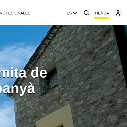
TIENDA
ROFESIONALES
ES
rmita de
banyà