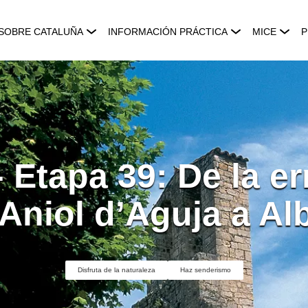
SOBRE CATALUÑA
INFORMACIÓN PRÁCTICA
MICE
P
 Etapa 39: De la e
 Aniol d’Aguja a Al
Disfruta de la naturaleza
Haz senderismo