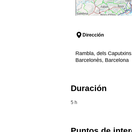
Dirección
Rambla, dels Caputxins,
Barcelonès, Barcelona
Duración
5 h
Puntos de inte