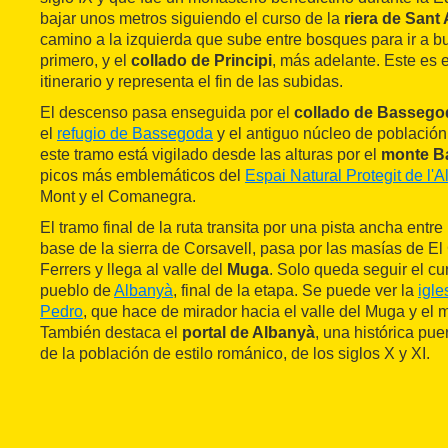
bajar unos metros siguiendo el curso de la
riera de Sant 
camino a la izquierda que sube entre bosques para ir a bu
primero, y el
collado de Principi
, más adelante. Este es e
itinerario y representa el fin de las subidas.
El descenso pasa enseguida por el
collado de Bassego
el
refugio de Bassegoda
y el antiguo núcleo de població
este tramo está vigilado desde las alturas por el
monte B
picos más emblemáticos del
Espai Natural Protegit de l'A
Mont y el Comanegra.
El tramo final de la ruta transita por una pista ancha entr
base de la sierra de Corsavell, pasa por las masías de E
Ferrers y llega al valle del
Muga
. Solo queda seguir el cur
pueblo de
Albanyà
, final de la etapa. Se puede ver la
igle
Pedro
, que hace de mirador hacia el valle del Muga y el
También destaca el
portal de Albanyà
, una histórica pue
de la población de estilo románico, de los siglos X y XI.