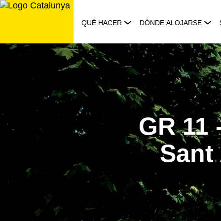
Saltar
al
QUÉ HACER
DÓNDE ALOJARSE
contenido
GR 11 -
Sant