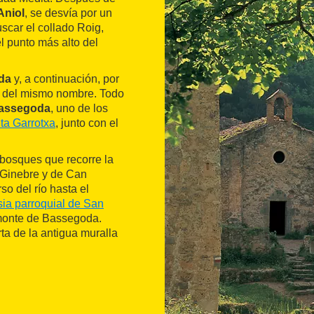
Aniol
, se desvía por un
scar el collado Roig,
l punto más alto del
da
y, a continuación, por
n del mismo nombre. Todo
assegoda
, uno de los
lta Garrotxa
, junto con el
e bosques que recorre la
l Ginebre y de Can
so del río hasta el
sia parroquial de San
 monte de Bassegoda.
rta de la antigua muralla