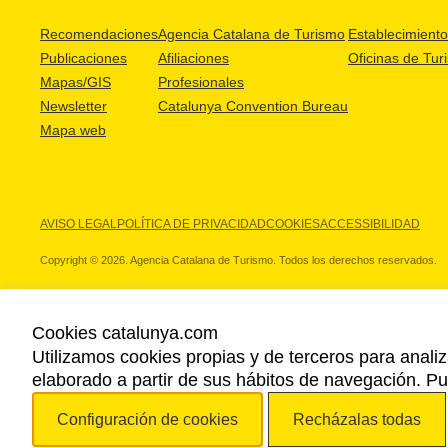
Recomendaciones
Agencia Catalana de Turismo
Establecimientos
Publicaciones
Afiliaciones
Oficinas de Tur
Mapas/GIS
Profesionales
Newsletter
Catalunya Convention Bureau
Mapa web
AVISO LEGAL
POLÍTICA DE PRIVACIDAD
COOKIES
ACCESSIBILIDAD
Copyright © 2026. Agencia Catalana de Turismo. Todos los derechos reservados.
Cookies catalunya.com
Utilizamos cookies propias y de terceros para analiz
NUESTROS PARTNERS
elaborado a partir de sus hábitos de navegación. 
Configuración de cookies
Recházalas todas