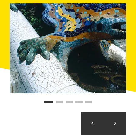
Muy cerca, el
Hospital de Sant Pau
, la obra más
importante de Lluís Domènech i Montaner, es el
conjunto modernista más grande del mundo y
seguramente el más desconocido de Barcelona.
Adéntrate con un guía en una de las instituciones
sanitarias más antiguas de Europa para admirar
cúpulas, fachadas, esculturas y vidrieras, y recorre los
túneles subterráneos que dan acceso a los jardines.
Del pasado olímpico al Camp Nou
Si eres un amante del deporte y te gusta practicarlo
pero también verlo, te encantará esta salida. Con
WeBarcelona visitaremos las
instalaciones deportivas
más emblemáticas de la ciudad, y lo haremos,
además, como espectadores de lujo: montados en
una eBike, una bicicleta eléctrica muy fácil de
manejar. El Estadi Olímpic, el Palau Sant Jordi, la
Torre Calatrava y el
Camp Nou
serán nuestros
destinos. ¿Y por el camino? ¡Las mejores vistas de la
ciudad!
Descubre la ciudad bajo la luna
¿Te gusta correr? ¡Este plan es perfecto para ti!