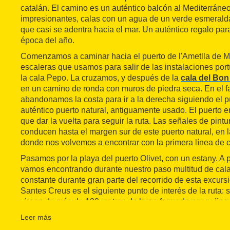
catalán. El camino es un auténtico balcón al Mediterráne
impresionantes, calas con un agua de un verde esmeralda
que casi se adentra hacia el mar. Un auténtico regalo para
época del año.
Comenzamos a caminar hacia el puerto de l'Ametlla de Ma
escaleras que usamos para salir de las instalaciones port
la cala Pepo. La cruzamos, y después de la
cala del Bo
en un camino de ronda con muros de piedra seca. En el fa
abandonamos la costa para ir a la derecha siguiendo el pu
auténtico puerto natural, antiguamente usado. El puerto en
que dar la vuelta para seguir la ruta. Las señales de pintu
conducen hasta el margen sur de este puerto natural, en l
donde nos volvemos a encontrar con la primera línea de c
Pasamos por la playa del puerto Olivet, con un estany. A p
vamos encontrando durante nuestro paso multitud de cala
constante durante gran parte del recorrido de esta excursi
Santes Creus es el siguiente punto de interés de la ruta: 
virgen de más de 100 metros de largo formada por guijarr
Continuamos la marcha hasta llegar a la cala de l'Estany 
Leer más
playa de 60 metros de longitud y dominada por un pinar qu