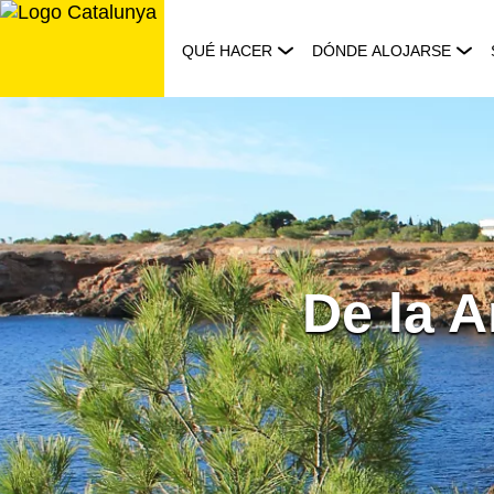
Saltar
al
QUÉ HACER
DÓNDE ALOJARSE
contenido
De la A