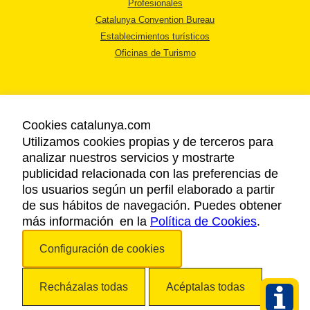
Profesionales
Catalunya Convention Bureau
Establecimientos turísticos
Oficinas de Turismo
Cookies catalunya.com
Utilizamos cookies propias y de terceros para
AVISO LEGAL
analizar nuestros servicios y mostrarte
POLÍTICA DE PRIVACIDAD
publicidad relacionada con las preferencias de
COOKIES
los usuarios según un perfil elaborado a partir
ACCESSIBILIDAD
de sus hábitos de navegación. Puedes obtener
más información en la
Política de Cookies
.
Copyright © 2026. Agencia Catalana de Turismo. Todos los derechos
Configuración de cookies
reservados.
Recházalas todas
Acéptalas todas