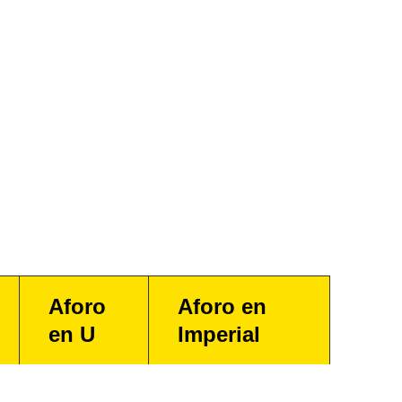
Aforo
Aforo en
en U
Imperial