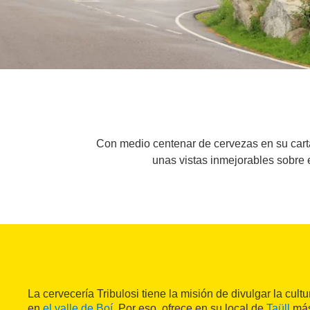
Con medio centenar de cervezas en su carta
unas vistas inmejorables sobre 
La cervecería Tribulosi tiene la misión de divulgar la cult
en
el valle de Boí
. Por eso, ofrece en su local de
Taüll
más