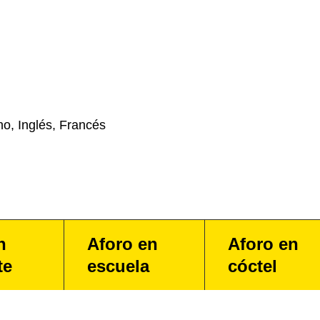
no, Inglés, Francés
n
Aforo en
Aforo en
te
escuela
cóctel