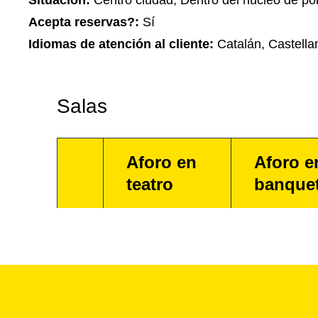
Situación:
Centro ciudad, Dentro del núcleo de po
Acepta reservas?:
Sí
Idiomas de atención al cliente:
Catalán, Castella
Salas
Aforo en
Aforo e
teatro
banque