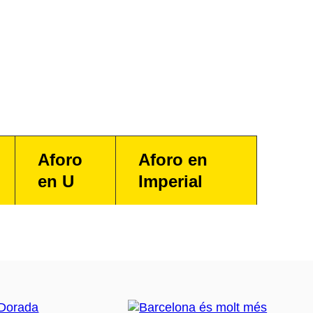
Aforo
Aforo en
en U
Imperial