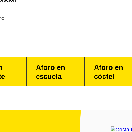
blación
no
n
Aforo en
Aforo en
te
escuela
cóctel