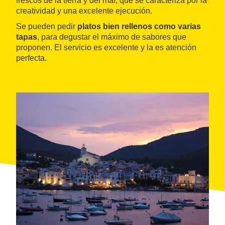
frescos de la tierra y del mar, que se caracteriza por la
creatividad y una excelente ejecución.
Se pueden pedir
platos bien rellenos como varias
tapas
, para degustar el máximo de sabores que
proponen. El servicio es excelente y la es atención
perfecta.