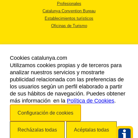
Profesionales
Catalunya Convention Bureau
Establecimientos turísticos
Oficinas de Turismo
Cookies catalunya.com
Utilizamos cookies propias y de terceros para
AVISO LEGAL
analizar nuestros servicios y mostrarte
POLÍTICA DE PRIVACIDAD
publicidad relacionada con las preferencias de
COOKIES
los usuarios según un perfil elaborado a partir
ACCESSIBILIDAD
de sus hábitos de navegación. Puedes obtener
más información en la
Política de Cookies
.
Copyright © 2026. Agencia Catalana de Turismo. Todos los derechos
Configuración de cookies
reservados.
Recházalas todas
Acéptalas todas