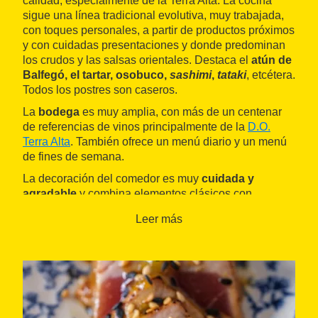
calidad, especialmente de la Terra Alta. La cocina
sigue una línea tradicional evolutiva, muy trabajada,
con toques personales, a partir de productos próximos
y con cuidadas presentaciones y donde predominan
los crudos y las salsas orientales. Destaca el
atún de
Balfegó, el tartar, osobuco,
sashimi
,
tataki
, etcétera.
Todos los postres son caseros.
La
bodega
es muy amplia, con más de un centenar
de referencias de vinos principalmente de la
D.O.
Terra Alta
. También ofrece un menú diario y un menú
de fines de semana.
La decoración del comedor es muy
cuidada y
agradable
y combina elementos clásicos con
modernos, luces de épocas pasadas con arañas,
Leer más
paredes de piedra vista, decoradas con botellas de
vinos de la Terra Alta y un gran mapa que sitúa las
variedades de vid de la comarca.