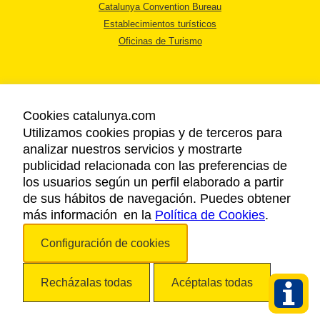
Catalunya Convention Bureau
Establecimientos turísticos
Oficinas de Turismo
Cookies catalunya.com
Utilizamos cookies propias y de terceros para
AVISO LEGAL
analizar nuestros servicios y mostrarte
POLÍTICA DE PRIVACIDAD
publicidad relacionada con las preferencias de
COOKIES
los usuarios según un perfil elaborado a partir
ACCESSIBILIDAD
de sus hábitos de navegación. Puedes obtener
más información en la
Política de Cookies
.
Copyright © 2026. Agencia Catalana de Turismo. Todos los derechos
Configuración de cookies
reservados.
Recházalas todas
Acéptalas todas