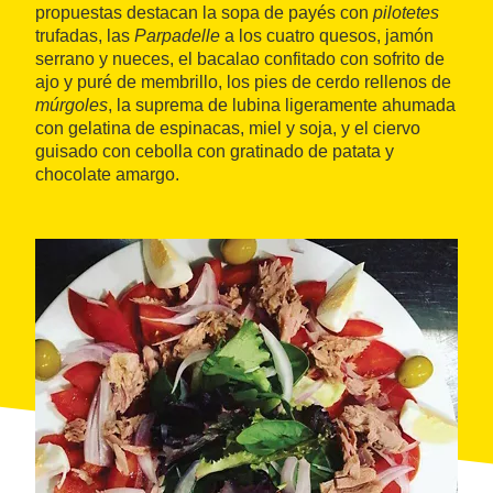
propuestas destacan la sopa de payés con
pilotetes
trufadas, las
Parpadelle
a los cuatro quesos, jamón
serrano y nueces, el bacalao confitado con sofrito de
ajo y puré de membrillo, los pies de cerdo rellenos de
múrgoles
, la suprema de lubina ligeramente ahumada
con gelatina de espinacas, miel y soja, y el ciervo
guisado con cebolla con gratinado de patata y
chocolate amargo.