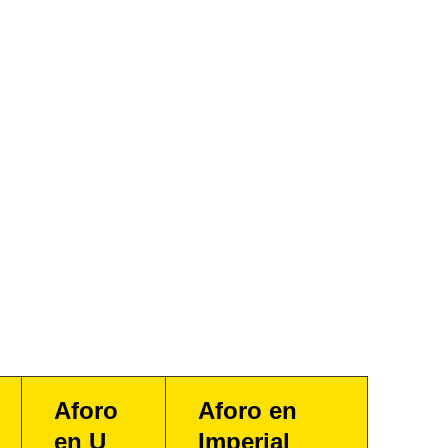
Aforo
Aforo en
en U
Imperial