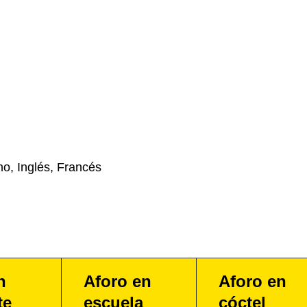
no, Inglés, Francés
n
Aforo en
Aforo en
te
escuela
cóctel