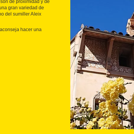
a son de proximidad y de
 una gran variedad de
no del sumiller Aleix
e aconseja hacer una