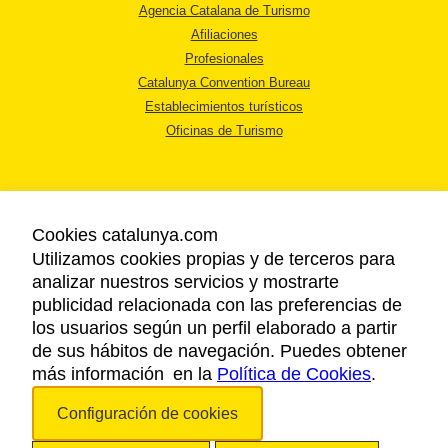
Agencia Catalana de Turismo
Afiliaciones
Profesionales
Catalunya Convention Bureau
Establecimientos turísticos
Oficinas de Turismo
Cookies catalunya.com
Utilizamos cookies propias y de terceros para
AVISO LEGAL
analizar nuestros servicios y mostrarte
POLÍTICA DE PRIVACIDAD
publicidad relacionada con las preferencias de
COOKIES
los usuarios según un perfil elaborado a partir
ACCESSIBILIDAD
de sus hábitos de navegación. Puedes obtener
más información en la
Política de Cookies
.
Copyright © 2026. Agencia Catalana de Turismo. Todos los derechos
Configuración de cookies
reservados.