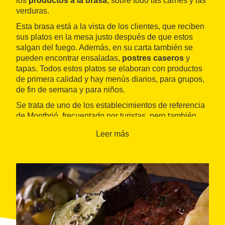
los
productos a la brasa
, sobre todo las carnes y las
verduras.
Esta brasa está a la vista de los clientes, que reciben
sus platos en la mesa justo después de que estos
salgan del fuego. Además, en su carta también se
pueden encontrar ensaladas,
postres caseros
y
tapas. Todos estos platos se elaboran con productos
de primera calidad y hay menús diarios, para grupos,
de fin de semana y para niños.
Se trata de uno de los establecimientos de referencia
de Montbrió, frecuentado por turistas, pero también
por vecinos y vecinas de la localidad.
Leer más