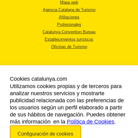
Mapa web
Agencia Catalana de Turismo
Afiliaciones
Profesionales
Catalunya Convention Bureau
Establecimientos turísticos
Oficinas de Turismo
Cookies catalunya.com
Utilizamos cookies propias y de terceros para
AVISO LEGAL
analizar nuestros servicios y mostrarte
POLÍTICA DE PRIVACIDAD
publicidad relacionada con las preferencias de
COOKIES
los usuarios según un perfil elaborado a partir
ACCESSIBILIDAD
de sus hábitos de navegación. Puedes obtener
más información en la
Política de Cookies
.
Copyright © 2026. Agencia Catalana de Turismo. Todos los derechos
Configuración de cookies