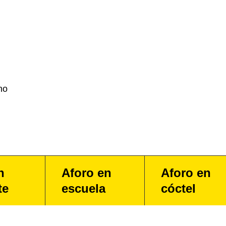
no
n
Aforo en
Aforo en
te
escuela
cóctel