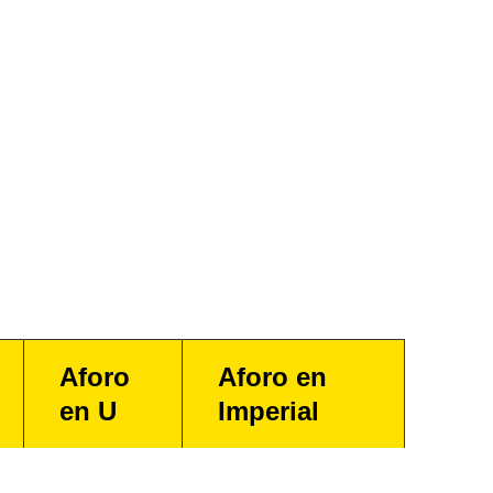
Aforo
Aforo en
en U
Imperial