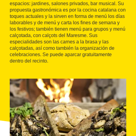
espacios: jardines, salones privados, bar musical. Su
propuesta gastronómica es por la cocina catalana con
toques actuales y la sirven en forma de menú los días
laborables y de menú y carta los fines de semana y
los festivos; también tienen menú para grupos y menú
calçotada, con calçots del Maresme. Sus
especialidades son las carnes a la brasa y las
calçotadas, así como también la organización de
celebraciones. Se puede aparcar gratuitamente
dentro del recinto.