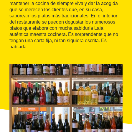
mantener la cocina de siempre viva y dar la acogida
que se merecen los clientes que, en su casa,
saborean los platos más tradicionales. En el interior
del restaurante se pueden degustar los numerosos
platos que elabora con mucha sabiduría Laia,
auténtica maestra cocinera. Es sorprendente que no
tengan una carta fija, ni tan siquiera escrita. Es
hablada.