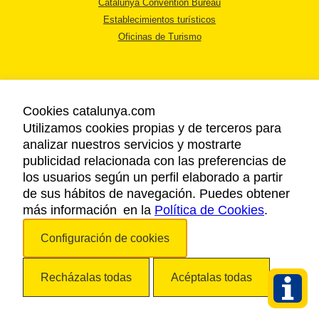
Catalunya Convention Bureau
Establecimientos turísticos
Oficinas de Turismo
Cookies catalunya.com
Utilizamos cookies propias y de terceros para
AVISO LEGAL
analizar nuestros servicios y mostrarte
POLÍTICA DE PRIVACIDAD
publicidad relacionada con las preferencias de
COOKIES
los usuarios según un perfil elaborado a partir
ACCESSIBILIDAD
de sus hábitos de navegación. Puedes obtener
más información en la
Política de Cookies
.
Copyright © 2026. Agencia Catalana de Turismo. Todos los derechos
Configuración de cookies
reservados.
Recházalas todas
Acéptalas todas