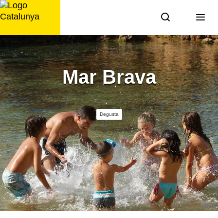
Saltar
al
contenido
Mar Brava
Degusta