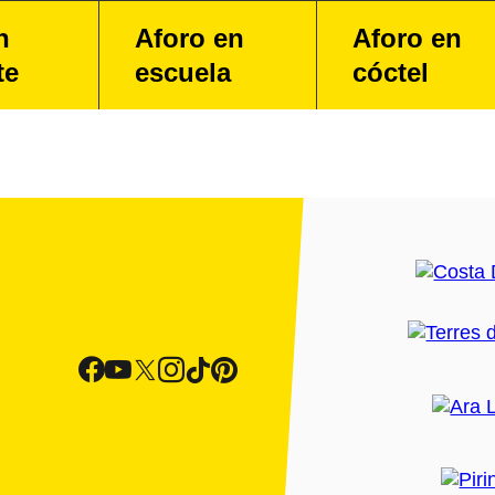
n
Aforo en
Aforo en
te
escuela
cóctel