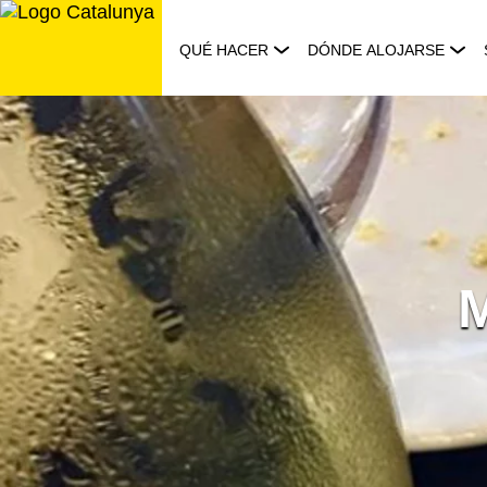
Saltar
al
QUÉ HACER
DÓNDE ALOJARSE
contenido
M