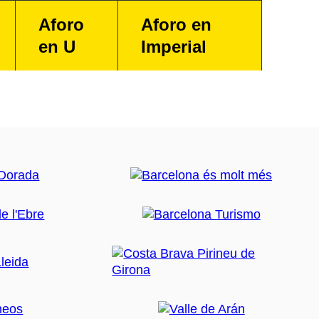
Aforo
Aforo en
en U
Imperial