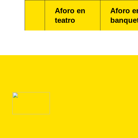
Aforo en
Aforo e
teatro
banque