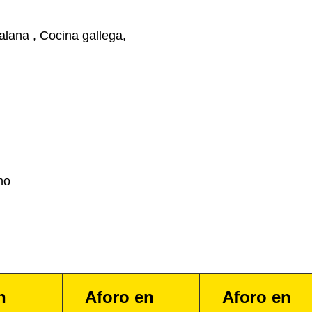
lana , Cocina gallega,
no
n
Aforo en
Aforo en