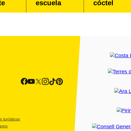
te
escuela
cóctel
 turísticos
ismo