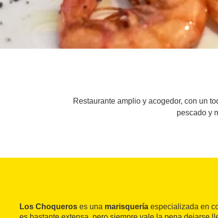
Restaurante amplio y acogedor, con un toq
pescado y m
Los Choqueros
es una
marisquería
especializada en co
es bastante extensa, pero siempre vale la pena dejarse ll