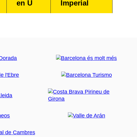
en U
Imperial