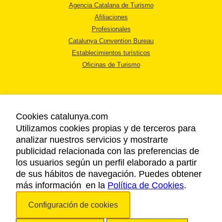
Agencia Catalana de Turismo
Afiliaciones
Profesionales
Catalunya Convention Bureau
Establecimientos turísticos
Oficinas de Turismo
Cookies catalunya.com
Utilizamos cookies propias y de terceros para
AVISO LEGAL
analizar nuestros servicios y mostrarte
POLÍTICA DE PRIVACIDAD
publicidad relacionada con las preferencias de
COOKIES
los usuarios según un perfil elaborado a partir
ACCESSIBILIDAD
de sus hábitos de navegación. Puedes obtener
más información en la
Política de Cookies
.
Copyright © 2026. Agencia Catalana de Turismo. Todos los derechos
Configuración de cookies
reservados.