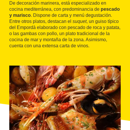
De decoración marinera, está especializado en
cocina mediterránea, con predominancia de
pescado
y marisco
. Dispone de carta y menú degustación.
Entre otros platos, destacan el
suquet
, un guiso típico
del Empordà elaborado con pescado de roca y patata,
o las gambas con pollo, un plato tradicional de la
cocina de mar y montaña de la zona. Asimismo,
cuenta con una extensa carta de vinos.