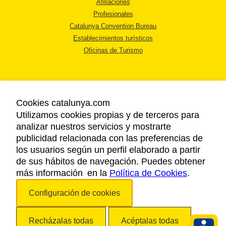
Afiliaciones
Profesionales
Catalunya Convention Bureau
Establecimientos turísticos
Oficinas de Turismo
Cookies catalunya.com
Utilizamos cookies propias y de terceros para
AVISO LEGAL
analizar nuestros servicios y mostrarte
POLÍTICA DE PRIVACIDAD
publicidad relacionada con las preferencias de
COOKIES
los usuarios según un perfil elaborado a partir
ACCESSIBILIDAD
de sus hábitos de navegación. Puedes obtener
más información en la
Política de Cookies
.
Copyright © 2026. Agencia Catalana de Turismo. Todos los derechos
Configuración de cookies
reservados.
Recházalas todas
Acéptalas todas